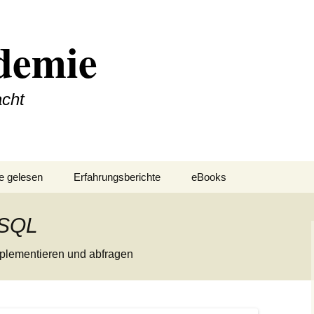
demie
acht
e gelesen
Erfahrungsberichte
eBooks
 SQL
mplementieren und abfragen
SQL
MySQL
Java
PostgreSQL