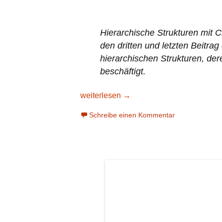
Hierarchische Strukturen mit C
den dritten und letzten Beitrag 
hierarchischen Strukturen, de
beschäftigt.
Hierarchische Strukturen mit Closure Ta
weiterlesen
→
Schreibe einen Kommentar