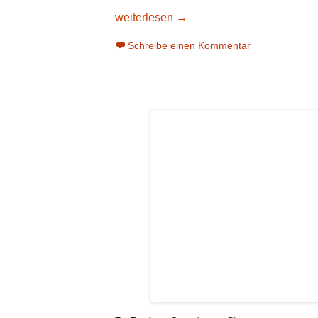
LIMIT ist limitiert
weiterlesen
→
Schreibe einen Kommentar