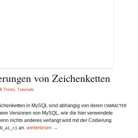
ierungen von Zeichenketten
& Tricks
,
Tutorials
eichenketten in MySQL sind abhängig von deren
CHARACTER
uere Versionen von MySQL, wie die hier verwendete
enn nichts anderes verlangt wird mit der Codierung
an.
Vergleiche und Sortierungen von Zeichenketten
weiterlesen
→
0_ai_ci