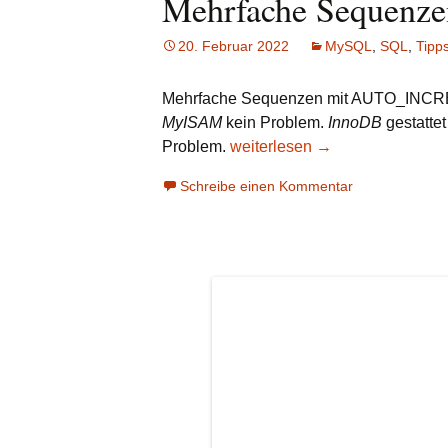
Mehrfache Sequen
20. Februar 2022
MySQL
,
SQL
,
Tipps
Mehrfache Sequenzen mit AUTO_INCREME
MyISAM
kein Problem.
InnoDB
gestattet
Problem.
Mehrfache Sequenzen mit 
weiterlesen
→
Schreibe einen Kommentar