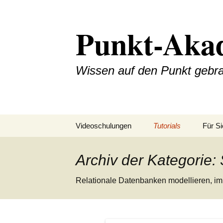
Zum
Inhalt
Punkt-Aka
springen
Wissen auf den Punkt gebr
Videoschulungen
Tutorials
Für Si
Betriebssysteme +
Software
Archiv der Kategorie:
Mathematik
Relationale Datenbanken modellieren, i
Programmierung
Fotografie