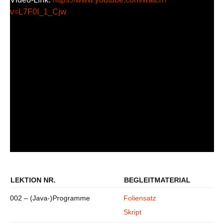
v=L7F0I_1_Cjw
LEKTION NR.
BEGLEITMATERIAL
002 – (Java-)Programme
Foliensatz
Skript