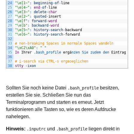
24
"\e[1~"
:
beginning
-
of
-
line
25
"\e[4~"
:
end
-
of
-
line
26
"\e[3~"
:
delete
-
char
27
"\e[2~"
:
quoted
-
insert
28
"\e[f"
:
forward
-
word
29
"\e[b"
:
backward
-
word
30
"\e[5~"
:
history
-
search
-
backward
31
"\e[6~"
:
history
-
search
-
forward
32
33
# non-breaking Spaces in normale Spaces wandeln
34
"\xC2\xA0"
:
" "
35
In
Ihrer
.bash_profile
erg
ä
nzen 
Sie 
zudem 
den 
Eintrag
36
37
# i-search via CTRL-s ergmoeglichen
38
stty
-
ixon
Sollten Sie noch keine Datei
besitzen,
.bash_profile
erstellen Sie sie. Schließen Sie nun das
Terminalprogramm und starten es erneut. Jetzt
funktionieren alle Tasten so, wie es deren Aufdrucke
nahelegen.
Hinweis:
und
liegen direkt in
.inputrc
.bash_profile