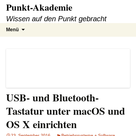
Punkt-Akademie
Zum
Inhalt
Wissen auf den Punkt gebracht
springen
Suche
Menü
nach:
USB- und Bluetooth-
Tastatur unter macOS und
OS X einrichten
23. September 2016
Betriebssysteme + Software