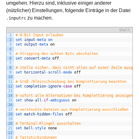
umgehen. Hierzu sind, inklusive einiger anderer
(nützlicher) Einstellungen, folgende Einträge in der Datei
zu machen.
.inputrc
Shell
1
# 8-Bit-Input erlauben
2
set 
input
-
meta 
on
3
set 
output
-
meta 
on
4
5
# Stripping des achten Bits abschalten
6
set 
convert
-
meta 
off
7
8
# stelle sicher, dass nicht alles auf einer Zeile ausgeg
9
set 
horizontal
-
scroll
-
mode 
off
10
11
# Groß-/Kleinschreibung bei Komplettierung beachten
12
set 
completion
-
ignore
-
case
off
13
14
# sofort alle Alternativen bei Komplettierung anzeigen
15
set 
show
-
all
-
if
-
ambiguous 
on
16
17
# versteckte Dateien aus Komplettierung ausschließen
18
set 
match
-
hidden
-
files 
off
19
20
# Terminal-Klingel ausschalten
21
set 
bell
-
style 
none
22
23
# Tastaturbindungen