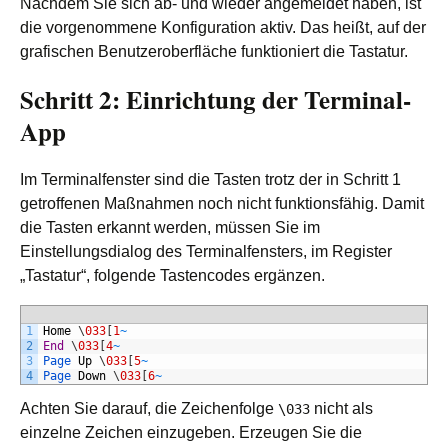
Nachdem Sie sich ab- und wieder angemeldet haben, ist
die vorgenommene Konfiguration aktiv. Das heißt, auf der
grafischen Benutzeroberfläche funktioniert die Tastatur.
Schritt 2: Einrichtung der Terminal-
App
Im Terminalfenster sind die Tasten trotz der in Schritt 1
getroffenen Maßnahmen noch nicht funktionsfähig. Damit
die Tasten erkannt werden, müssen Sie im
Einstellungsdialog des Terminalfensters, im Register
„Tastatur“, folgende Tastencodes ergänzen.
1
Home
\
033
[
1
~
2
End
\
033
[
4
~
3
Page 
Up
\
033
[
5
~
4
Page 
Down
\
033
[
6
~
Achten Sie darauf, die Zeichenfolge
nicht als
\033
einzelne Zeichen einzugeben. Erzeugen Sie die