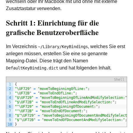
wechseln oder Ihr MacBook mit und ohne mit externe
Zusatztastatur verwenden.
Schritt 1: Einrichtung für die
grafische Benutzeroberfläche
Im Verzeichnis
, welches Sie erst
~/Library/KeyBindings
anlegen müssen, erstellen Sie eine so genannte
Mapping-Datei. Diese trägt den Namen
und hat folgenden Inhalt.
DefaultKeyBinding.dict
Shell
1
{
2
"\UF729"
=
"moveToBeginningOfLine:"
;
3
"\UF72B"
=
"moveToEndOfLine:"
;
4
"$\UF729"
=
"moveToBeginningOfLineAndModifySelection:"
;
5
"$\UF72B"
=
"moveToEndOfLineAndModifySelection:"
;
6
"^\UF729"
=
"moveToBeginningOfDocument:"
;
7
"^\UF72B"
=
"moveToEndOfDocument:"
;
8
"$^\UF729"
=
"moveToBeginningOfDocumentAndModifySelectio
9
"$^\UF72B"
=
"moveToEndOfDocumentAndModifySelection:"
;
10
}