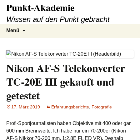
Punkt-Akademie
Zum
Inhalt
Wissen auf den Punkt gebracht
springen
Suche
Menü
nach:
Nikon AF-S Telekonverter
TC-20E III gekauft und
getestet
17. März 2019
Erfahrungsberichte
,
Fotografie
Profi-Sportjournalisten haben Objektive mit 400 oder gar
600 mm Brennweite. Ich habe nur ein 70-200er (
Nikon
AF-S Nikkor 70-200 mm, 1:2.8E FL ED VR). Deshalb