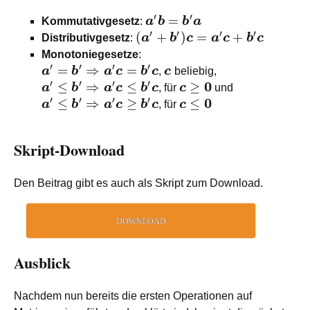
′
′
=
Kommutativgesetz
:
a
b
b
a
′
′
′
′
(
+
)
=
+
Distributivgesetz
:
a
b
c
a
c
b
c
Monotoniegesetze
:
′
′
′
′
=
⇒
=
a
b
a
c
b
c
,
c
beliebig,
′
′
′
′
0
≤
⇒
≤
≥
a
b
a
c
b
c
, für
c
und
′
′
′
′
0
≤
⇒
≥
≤
a
b
a
c
b
c
, für
c
Skript-Download
Den Beitrag gibt es auch als Skript zum Download.
DOWNLOAD
Ausblick
Nachdem nun bereits die ersten Operationen auf