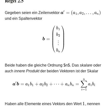
Regel 2.5
′
=
(
,
,
…
,
)
Gegeben seien ein Zeilenvektor
a
a
a
a
1
2
n
und ein Spaltenvektor
⎛
⎞
b
1
⎜
⎟
⎜
⎟
b
⎜
⎟
2
=
⎜
⎟
b
⋮
⎝
⎠
b
n
Beide haben die gleiche Ordnung $n$. Das
skalare
oder
auch
innere Produkt
der beiden Vektoren ist der Skalar
n
∑
′
=
+
+
⋯
+
=
a
b
a
b
a
b
a
b
a
b
1
1
2
2
n
n
i
i
=
1
i
1
Haben alle Elemente eines Vektors den Wert
, nennen