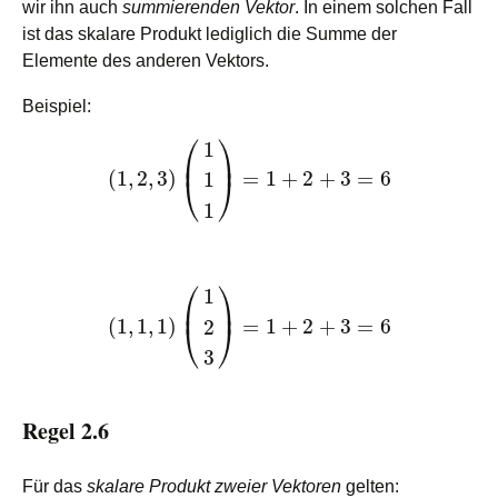
wir ihn auch
summierenden Vektor
. In einem solchen Fall
ist das skalare Produkt lediglich die Summe der
Elemente des anderen Vektors.
Beispiel:
⎛
⎞
1
⎜
⎟
(
1
,
2
,
3
)
=
1
+
2
+
3
=
6
1
⎝
⎠
1
⎛
⎞
1
⎜
⎟
(
1
,
1
,
1
)
=
1
+
2
+
3
=
6
2
⎝
⎠
3
Regel 2.6
Für das
skalare Produkt zweier Vektoren
gelten: