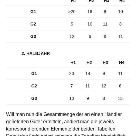
H1
H2
H3
H4
G1
>20
16
8
10
G2
5
10
11
8
G3
12
6
9
11
2. HALBJAHR
H1
H2
H3
H4
G1
20
14
9
11
G2
7
11
12
8
G3
10
9
8
13
Will man nun die Gesamtmenge der an einen Händler
gelieferten Güter ermitteln, addiert man die jeweils
korrespondierenden Elemente der beiden Tabellen.