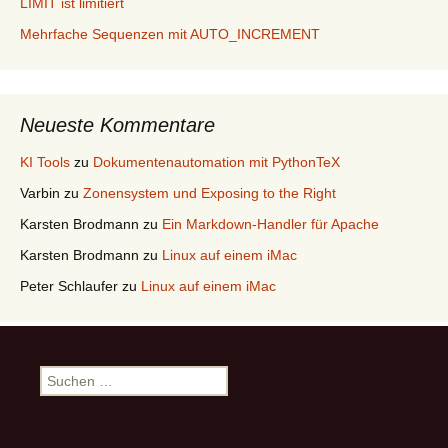
LIMIT ist limitiert
Mehrfache Sequenzen mit AUTO_INCREMENT
Neueste Kommentare
KI Tools
zu
Dokumentenautomation mit PythonTeX
Varbin
zu
Zonensystem und Exposing to the Right
Karsten Brodmann
zu
Ein Markdown-Handler für Apache
Karsten Brodmann
zu
Linux auf einem iMac
Peter Schlaufer
zu
Linux auf einem iMac
Suchen
nach: