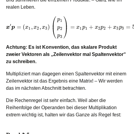
realen Leben.
⎛
⎞
p
1
⎜
⎟
′
=
(
,
,
)
=
+
+
=
⎝
⎠
x
p
x
x
x
x
p
x
p
x
p
p
1
2
3
1
1
2
2
3
3
2
p
3
Achtung: Es ist Konvention, das skalare Produkt
zweier Vektoren als „Zeilenvektor mal Spaltenvektor“
zu schreiben.
Multipliziert man dagegen einen Spaltenvektor mit einem
Zeilenvektor ist das Ergebnis eine Matrix! – Wir werden
das im nächsten Abschnitt betrachten.
Die Rechenregel ist sehr einfach. Weil aber die
Reihenfolge der Operanden bei dieser Multiplikation
extrem wichtig ist, halten wir das Ganze als Regel fest: