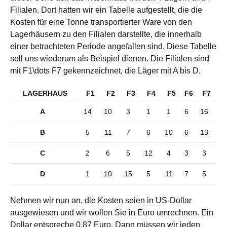
Filialen. Dort hatten wir ein Tabelle aufgestellt, die die
Kosten für eine Tonne transportierter Ware von den
Lagerhäusern zu den Filialen darstellte, die innerhalb
einer betrachteten Periode angefallen sind. Diese Tabelle
soll uns wiederum als Beispiel dienen. Die Filialen sind
mit F1\dots F7 gekennzeichnet, die Läger mit A bis D.
LAGERHAUS
F1
F2
F3
F4
F5
F6
F7
A
14
10
3
1
1
6
16
B
5
11
7
8
10
6
13
C
2
6
5
12
4
3
3
D
1
10
15
5
11
7
5
Nehmen wir nun an, die Kosten seien in US-Dollar
ausgewiesen und wir wollen Sie in Euro umrechnen. Ein
Dollar entspreche 0,87 Euro. Dann müssen wir jeden