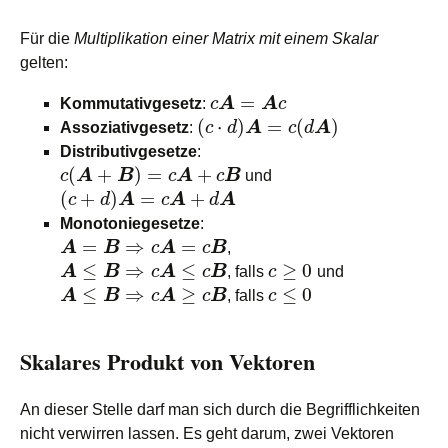
Für die
Multiplikation einer Matrix mit einem Skalar
gelten:
=
Kommutativgesetz
:
c
A
A
c
(
⋅
)
=
(
)
Assoziativgesetz
:
c
d
A
c
d
A
Distributivgesetze
:
(
+
)
=
+
c
A
B
c
A
c
B
und
(
+
)
=
+
c
d
A
c
A
d
A
Monotoniegesetze
:
=
⇒
=
A
B
c
A
c
B
,
≤
⇒
≤
≥
0
A
B
c
A
c
B
, falls
c
und
≤
⇒
≥
≤
0
A
B
c
A
c
B
, falls
c
Skalares Produkt von Vektoren
An dieser Stelle darf man sich durch die Begrifflichkeiten
nicht verwirren lassen. Es geht darum, zwei Vektoren