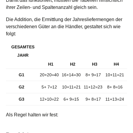
Damit das funktioniert, müssen die Tabellen hinsichtlich
ihrer Zeilen- und Spaltenanzahl gleich sein.
Die Addition, die Ermittlung der Jahresliefermengen der
verschiedenen Güter an die Händler, gestaltet sich wie
folgt:
GESAMTES
JAHR
H1
H2
H3
H4
G1
20+20=40
16+14=30
8+ 9=17
10+11=21
G2
5+ 7=12
10+11=21
11+12=23
8+ 8=16
G3
12+10=22
6+ 9=15
9+ 8=17
11+13=24
Als Regel halten wir fest: