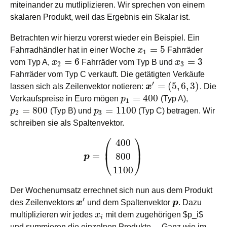
miteinander zu mutliplizieren. Wir sprechen von einem
skalaren Produkt, weil das Ergebnis ein Skalar ist.
Betrachten wir hierzu vorerst wieder ein Beispiel. Ein
=
5
Fahrradhändler hat in einer Woche
x
Fahrräder
1
=
6
=
3
vom Typ A,
x
Fahrräder vom Typ B und
x
2
3
Fahrräder vom Typ C verkauft. Die getätigten Verkäufe
′
=
(
5
,
6
,
3
)
lassen sich als Zeilenvektor notieren:
x
. Die
=
400
Verkaufspreise in Euro mögen
p
(Typ A),
1
=
800
=
1100
p
(Typ B) und
p
(Typ C) betragen. Wir
2
3
schreiben sie als Spaltenvektor.
⎛
⎞
400
⎜
⎟
=
800
⎝
⎠
p
1100
Der Wochenumsatz errechnet sich nun aus dem Produkt
′
des Zeilenvektors
x
und dem Spaltenvektor
p
. Dazu
multiplizieren wir jedes
x
mit dem zugehörigen $p_i$
i
und summieren die einzelnen Produkte. – Ganz wie im