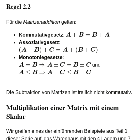
Regel 2.2
Für die
Matrizenaddition
gelten:
+
=
+
Kommutativgesetz
:
A
B
B
A
Assoziativgesetz
:
(
+
)
+
=
+
(
+
)
A
B
C
A
B
C
Monotoniegesetze
:
=
⇒
±
=
±
A
B
A
C
B
C
und
≤
⇒
±
≤
±
A
B
A
C
B
C
Die Subtraktion von Matrizen ist freilich nicht kommutativ.
Multiplikation einer Matrix mit einem
Skalar
Wir greifen eines der einführenden Beispiele aus Teil 1
dieser Serie auf, das Warenhaus mit den 4 Lägern und 7